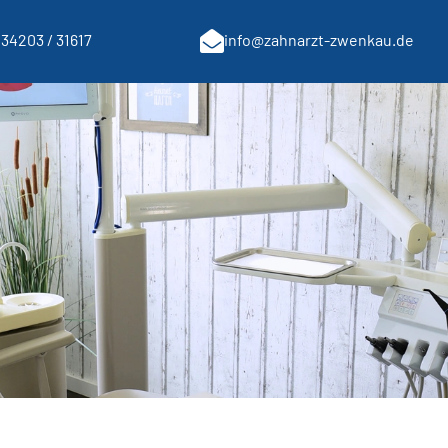
34203 / 31617
info@zahnarzt-zwenkau.de