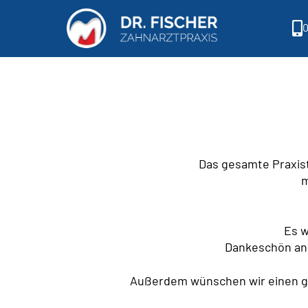
0
Das gesamte Praxist
m
Es w
Dankeschön an d
Außerdem wünschen wir einen gu