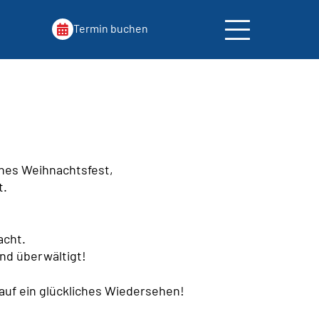
Termin buchen
ohes Weihnachtsfest,
t.
acht.
ind überwältigt!
uf ein glückliches Wiedersehen!