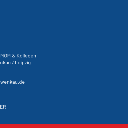
. MOM & Kollegen
nkau / Leipzig
zwenkau.de
IER